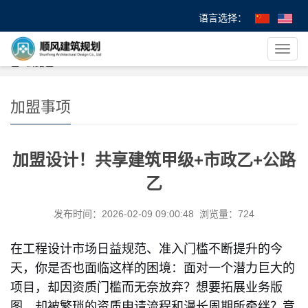
语言选择：
您的位置：
首 页
>
>
加盟事项
> 加盟设计！共享建筑甲级+市政
导
乙+公路乙
航
菜
单
加盟事项
加盟设计！共享建筑甲级+市政乙+公路
乙
发布时间：2026-02-09 09:00:48 浏览量：724
在工程设计市场日益规范、准入门槛不断提升的今
天，你是否也面临这样的困境：面对一个潜力巨大的
项目，却因资质门槛而无奈放弃？想要拓展业务版
图，却被繁琐的资质申请流程和漫长周期所牵绊？竞