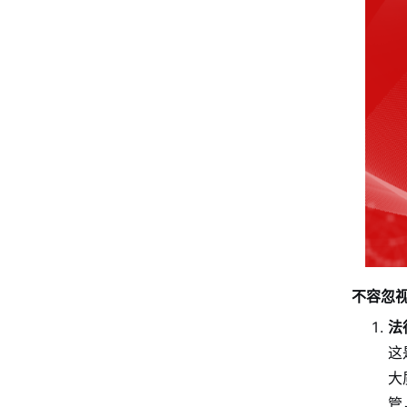
不容忽
法
这
大
管