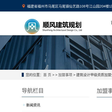
福建省福州市马尾区马尾镇仙艺路108号江山园20#楼1
您的位置：
首 页
>
>
加盟事项
> 建筑设计甲级资质加
导航栏目
加盟
新闻资讯