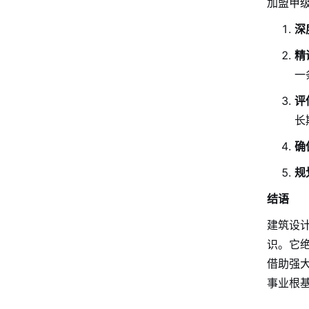
加盟甲级
深
精
一
评
长
确
规
结语
建筑设
识。它
借助强
事业根