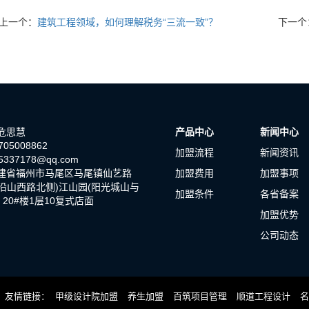
上一个：
建筑工程领域，如何理解税务“三流一致”？
下一个
危思慧
产品中心
新闻中心
05008862
加盟流程
新闻资讯
337178@qq.com
建省福州市马尾区马尾镇仙艺路
加盟费用
加盟事项
原沿山西路北侧)江山园(阳光城山与
加盟条件
各省备案
) 20#楼1层10复式店面
加盟优势
公司动态
友情链接
甲级设计院加盟
养生加盟
百筑项目管理
顺道工程设计
名