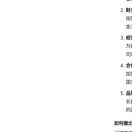
财
加
金
经
为
司
合
加
国
品
长
的
如何做